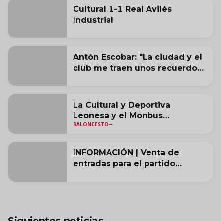
Cultural 1-1 Real Avilés
Industrial
Antón Escobar: "La ciudad y el
club me traen unos recuerdos
muy buenos"
La Cultural y Deportiva
Leonesa y el Monbus
BALONCESTO
Obradoiro acuerdan la cesión
de Alonso Grela
INFORMACIÓN | Venta de
entradas para el partido
amistoso contra el Salamanca
CF UDS
Siguientes noticias