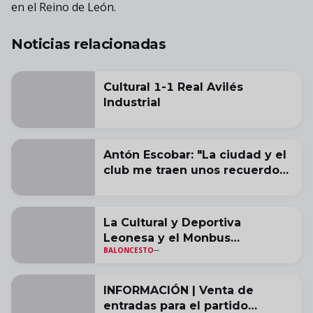
en el Reino de León.
Noticias relacionadas
Cultural 1-1 Real Avilés
Industrial
Antón Escobar: "La ciudad y el
club me traen unos recuerdos
muy buenos"
La Cultural y Deportiva
Leonesa y el Monbus
BALONCESTO
Obradoiro acuerdan la cesión
de Alonso Grela
INFORMACIÓN | Venta de
entradas para el partido