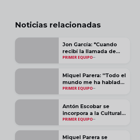
Noticias relacionadas
Jon García: "Cuando
recibí la llamada de
PRIMER EQUIPO
Asier y de la Cultural,
me lo pensé poco."
Miquel Parera: ''Todo el
mundo me ha hablado
PRIMER EQUIPO
maravillosamente del
club, de la afición y de
la ciudad''
Antón Escobar se
incorpora a la Cultural y
PRIMER EQUIPO
Deportiva Leonesa
Miquel Parera se