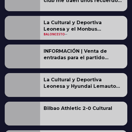
club me traen unos recuerdos
muy buenos"
La Cultural y Deportiva
Leonesa y el Monbus
BALONCESTO
Obradoiro acuerdan la cesión
de Alonso Grela
INFORMACIÓN | Venta de
entradas para el partido
amistoso contra el Salamanca
CF UDS
La Cultural y Deportiva
Leonesa y Hyundai Lemauto
renuevan su acuerdo de
patrocinio una temporada más
Bilbao Athletic 2-0 Cultural