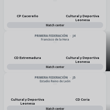
CP Cacereño
Cultural y Deportiva
Leonesa
INFORMACIÓN | Venta
Match center
de entradas para el
PRIMERA FEDERACIÓN
·
J4
Francisco de la Hera
partido amistoso
contra el Salamanca
CD Extremadura
Cultural y Deportiva
Leonesa
CF UDS
Match center
PRIMERA FEDERACIÓN
·
J5
Estadio Reino de León
La Cultural y Deportiva
Cultural y Deportiva
CD Coria
Leonesa
Leonesa y Hyundai
Match center