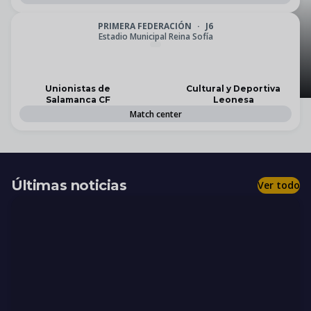
Lemauto renuevan su
PRIMERA FEDERACIÓN
·
J6
Estadio Municipal Reina Sofía
acuerdo de patrocinio
una temporada más
Unionistas de
Cultural y Deportiva
Salamanca CF
Leonesa
Match center
Últimas noticias
Ver todo