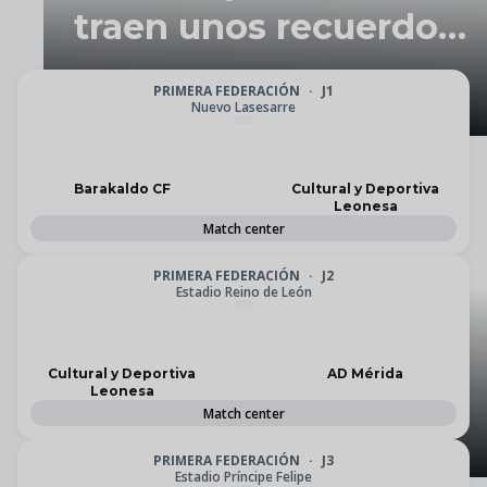
traen unos recuerdos
muy buenos"
PRIMERA FEDERACIÓN
·
J1
Nuevo Lasesarre
Barakaldo CF
Cultural y Deportiva
Leonesa
Match center
BALONCESTO
La Cultural y Deportiva
PRIMERA FEDERACIÓN
·
J2
Estadio Reino de León
Leonesa y el Monbus
Obradoiro acuerdan la
Cultural y Deportiva
AD Mérida
Leonesa
cesión de Alonso
Match center
Grela
PRIMERA FEDERACIÓN
·
J3
Estadio Príncipe Felipe