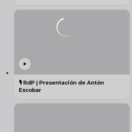
🎙️ RdP | Presentación de Antón
Escobar