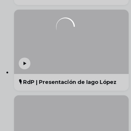
🎙️ RdP | Presentación de Iago López