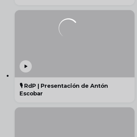
🎙️ RdP | Presentación de Antón
Escobar