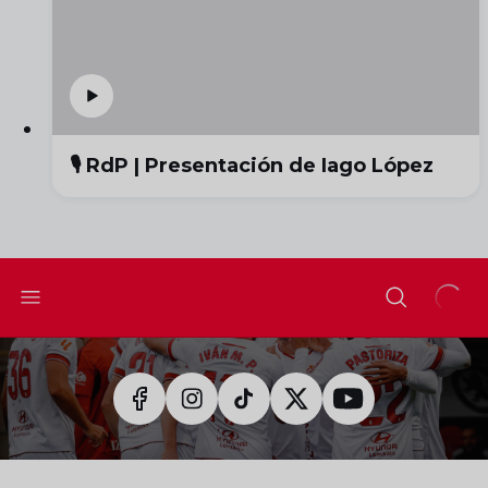
🎙️ RdP | Presentación de Iago López