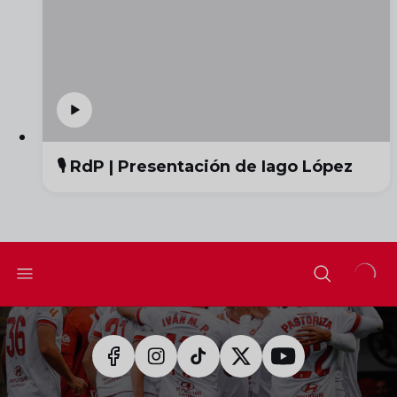
🎙️ RdP | Presentación de Iago López