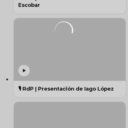
Escobar
🎙️ RdP | Presentación de Iago López