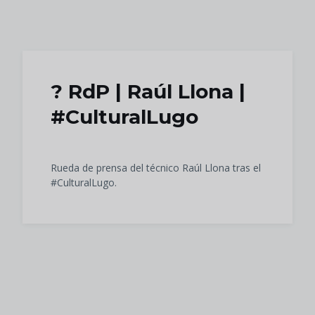
Skip to main content
?️ RdP | Raúl Llona |
#CulturalLugo
Rueda de prensa del técnico Raúl Llona tras el
#CulturalLugo.