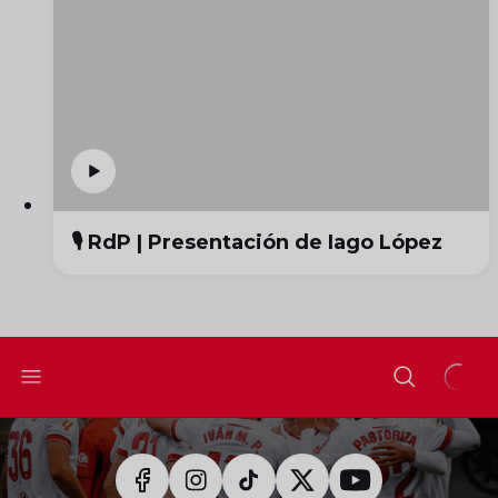
🎙️ RdP | Presentación de Iago López