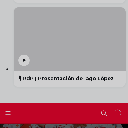
🎙️ RdP | Presentación de Iago López