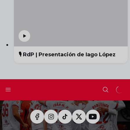
🎙️ RdP | Presentación de Iago López