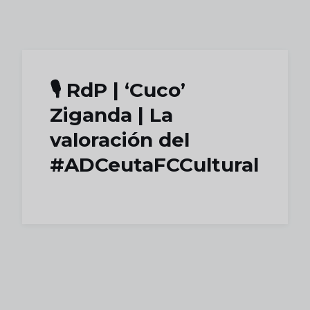
Skip to main content
🎙️ RdP | ‘Cuco’
Ziganda | La
valoración del
#ADCeutaFCCultural