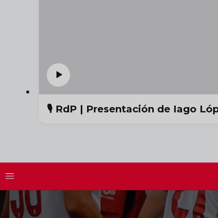
🎙️ RdP | Presentación de Iago Ló