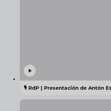
🎙️ RdP | Presentación de Antón E