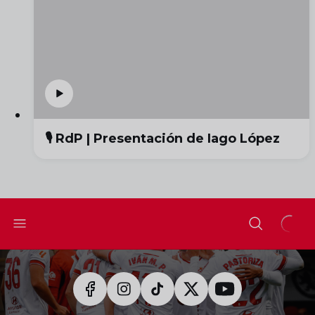
🎙️ RdP | Presentación de Iago López