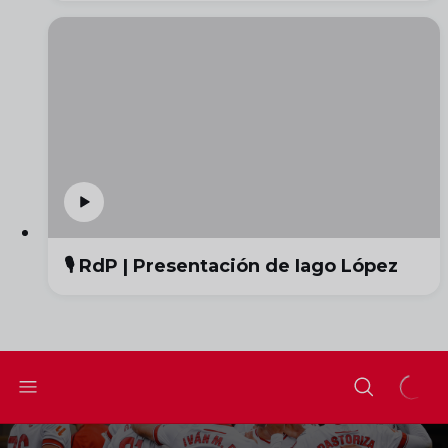
🎙️ RdP | Presentación de Iago López