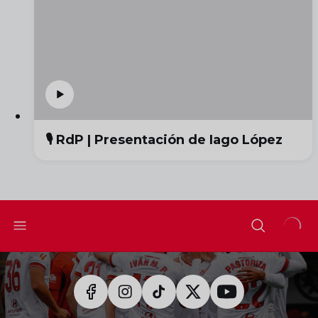
🎙️ RdP | Presentación de Iago López