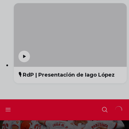
🎙️ RdP | Presentación de Iago López