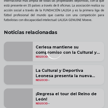
internacional más amplia de todas las propiedades deportivas, con la que
está presente en 35 países a través de 8 oficinas. La asociación realiza su
acción social a través de la FUNDACIÓN LALIGA y es la primera liga de
fútbol profesional del mundo que cuenta con una competición para
futbolistas con discapacidad intelectual: LALIGA GENUINE Moeve.
Noticias relacionadas
Cerlesa mantiene su
compromiso con la Cultural y
NEGOCIO
Deportiva Leonesa
La Cultural y Deportiva
Leonesa presenta la nueva
NEGOCIO
imagen de marca del estadio
Reino de León
¡Regresa el tour del Reino de
León!
NEGOCIO