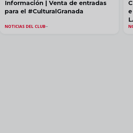
Información | Venta de entradas
C
para el #CulturalGranada
e
L
NOTICIAS DEL CLUB
N