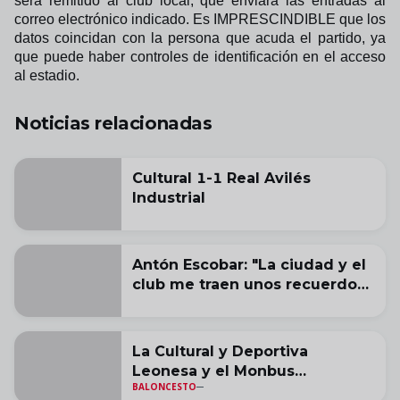
será remitido al club local, que enviará las entradas al
correo electrónico indicado. Es IMPRESCINDIBLE que los
datos coincidan con la persona que acuda el partido, ya
que puede haber controles de identificación en el acceso
al estadio.
Noticias relacionadas
Cultural 1-1 Real Avilés
Industrial
Antón Escobar: "La ciudad y el
club me traen unos recuerdos
muy buenos"
La Cultural y Deportiva
Leonesa y el Monbus
BALONCESTO
Obradoiro acuerdan la cesión